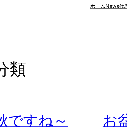
ホーム
News
代
分類
秋ですね～
お