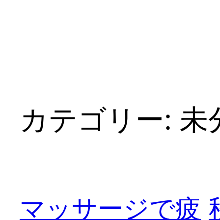
内
容
を
ス
キ
ッ
プ
カテゴリー:
未
マッサージで疲