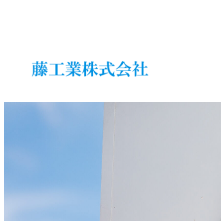
内
容
を
ス
キ
ッ
プ